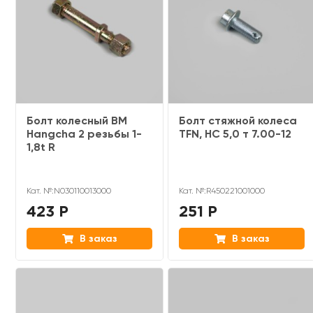
Болт колесный ВМ
Болт стяжной колеса
Hangcha 2 резьбы 1-
TFN, HC 5,0 т 7.00-12
1,8t R
Кат. №:N030110013000
Кат. №:R450221001000
423 Р
251 Р
В заказ
В заказ