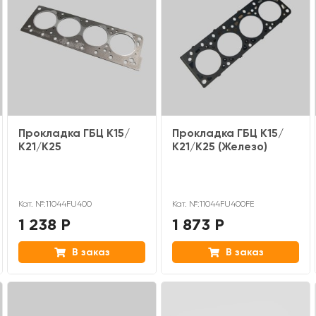
Прокладка ГБЦ К15/
Прокладка ГБЦ К15/
К21/K25
К21/K25 (Железо)
Кат. №:11044FU400
Кат. №:11044FU400FE
1 238 Р
1 873 Р
В заказ
В заказ