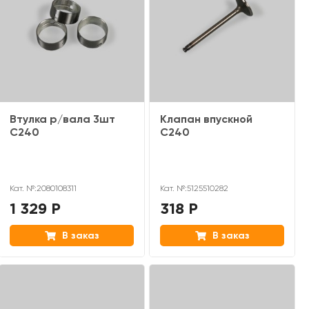
Втулка р/вала 3шт
Клапан впускной
С240
C240
Кат. №:2080108311
Кат. №:5125510282
1 329 Р
318 Р
В заказ
В заказ