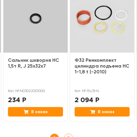
Сальник шкворня HC
Ф32 Ремкомплект
1,5т R, J 25х32х7
цилиндра подъема HC
1-1,8 t (-2010)
Кат. №:N03022001000
Кат. №:15U3H4
234 Р
2 094 Р
В заказ
В заказ