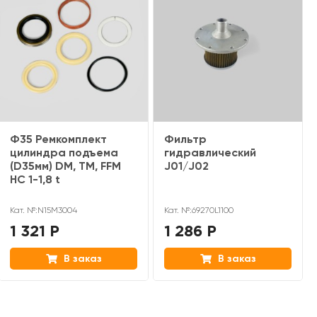
Ф35 Ремкомплект
Фильтр
цилиндра подъема
гидравлический
(D35мм) DM, TM, FFM
J01/J02
HC 1-1,8 t
Кат. №:N15M3004
Кат. №:69270L1100
1 321 Р
1 286 Р
В заказ
В заказ