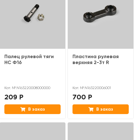
Палец рулевой тяги
Пластина рулевая
HC Ф16
верхняя 2-3т R
Кат. №:N163220008000000
Кат. №:N163220006001
209 Р
700 Р
В заказ
В заказ