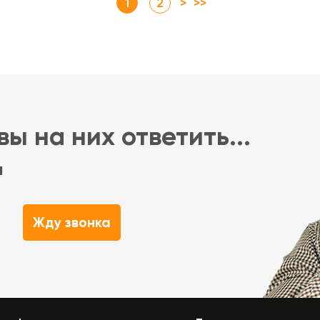
1
2
>
>>
ы на них ответить...
м
Жду звонка