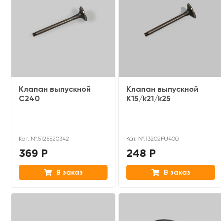
Клапан выпускной
Клапан выпускной
C240
K15/k21/k25
Кат. №:5125520342
Кат. №:13202FU400
369 Р
248 Р
В заказ
В заказ