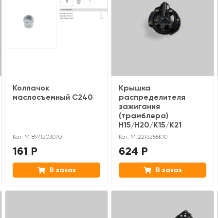
Колпачок
Крышка
маслосъемный C240
распределителя
зажигания
(трамблера)
H15/H20/K15/K21
Кат. №:8971203070
Кат. №:2216255K10
161 Р
624 Р
В заказ
В заказ