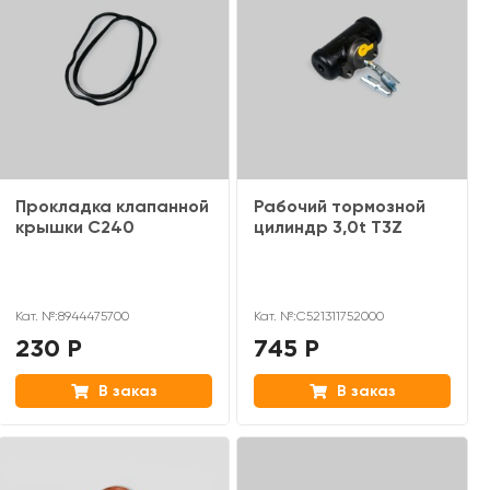
Прокладка клапанной
Рабочий тормозной
крышки C240
цилиндр 3,0t T3Z
Кат. №:8944475700
Кат. №:C521311752000
230 Р
745 Р
В заказ
В заказ