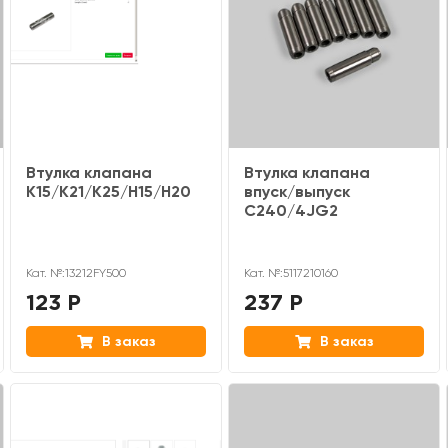
Втулка клапана
Втулка клапана
K15/K21/K25/H15/H20
впуск/выпуск
C240/4JG2
Кат. №:13212FY500
Кат. №:5117210160
123 Р
237 Р
В заказ
В заказ