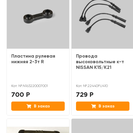
Пластина рулевая
Провода
нижняя 2-3т R
высоковольтные к-т
NISSAN K15/K21
Кат. №:N163220007001
Кат. №:22440FU410
700 Р
729 Р
В заказ
В заказ