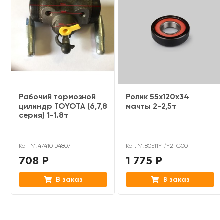
Рабочий тормозной
Ролик 55x120х34
цилиндр TOYOTA (6,7,8
мачты 2-2,5т
серия) 1-1.8т
Кат. №:474101048071
Кат. №:80511Y1/Y2-G00
708 Р
1 775 Р
В заказ
В заказ