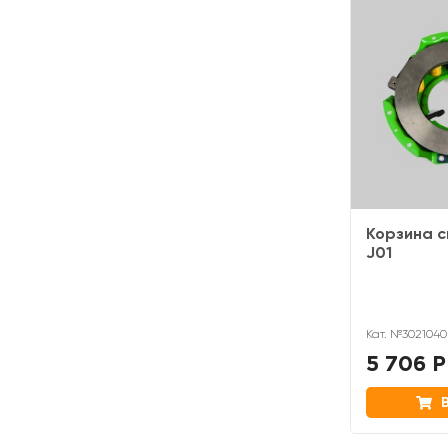
Корзина с
J01
Кат. №3021040
5 706 Р
В