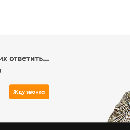
х ответить...
м
Жду звонка