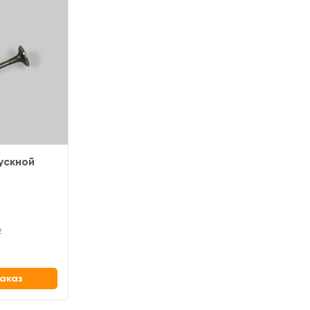
ускной
2
аказ