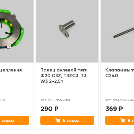
цепления
Палец рулевой тяги
Клапан вып
Ф20 C3Z, T3ZC3, T3,
C240
W3 2-2,5т
K01
Кат. №22N5432151
Кат. №512552034
290 Р
369 Р
 заказ
В заказ
В з