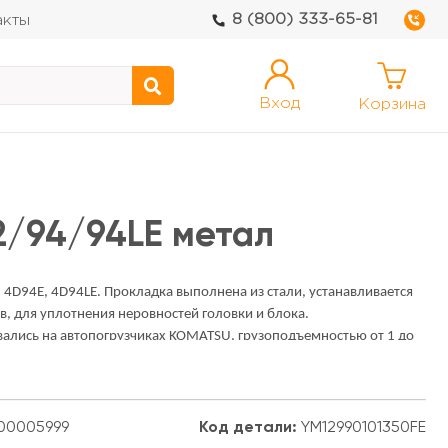
8 (800) 333-65-81
акты
Вход
Корзина
2/94/94LE метал
4D94E, 4D94LE. Прокладка выполнена из стали, устанавливается
, для уплотнения неровностей головки и блока.
вались на автопогрузчиках KOMATSU, грузоподъемностью от 1 до
00005999
Код детали:
YM12990101350FE