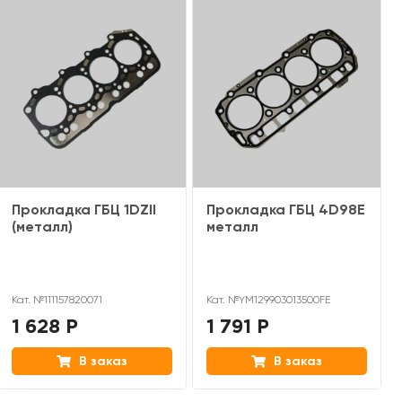
Прокладка ГБЦ 1DZII
Прокладка ГБЦ 4D98E
(металл)
металл
Кат. №111157820071
Кат. №YM129903013500FE
1 628 Р
1 791 Р
В заказ
В заказ