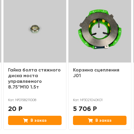
Гайка болта стяжного
Корзина сцепления
диска моста
J01
управляемого
8.75*M10 1.5т
Кат. №0158211008
Кат. №3021040K01
20 Р
5 706 Р
В заказ
В заказ