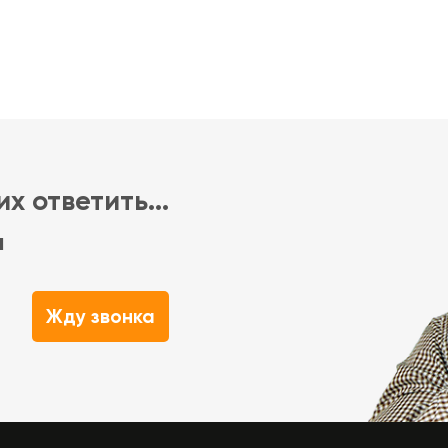
х ответить...
м
Жду звонка