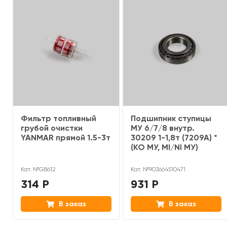
Фильтр топливный
Подшипник ступицы
грубой очистки
МУ 6/7/8 внутр.
YANMAR прямой 1.5-3т
30209 1-1,8т (7209А) *
(KO МУ, MI/NI МУ)
Кат. №GB612
Кат. №903664510471
314 Р
931 Р
В заказ
В заказ