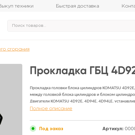
Выкуп техники
Быстрая доставка
Конт
его сгорания
Прокладка ГБЦ 4D9
Прокладка головки блока цилиндров KOMATSU 4D92E, 
между головкой блока цилиндров и блоком цилиндров
Двигатели KOMATSU 4D92E, 4D94E, 4D94LE, устанавли
Полное описание
2,5 тонн.
Артикул:
000
Под заказ