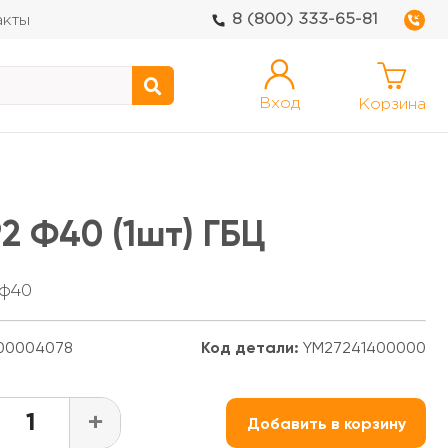
8 (800) 333-65-81
акты
Вход
Корзина
2 Ф40 (1шт) ГБЦ
 ф40
00004078
Код детали:
YM27241400000
+
Добавить в корзину