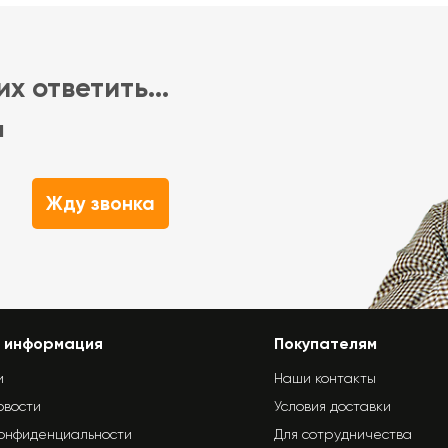
х ответить...
м
Жду звонка
 информация
Покупателям
и
Наши контакты
овости
Условия доставки
конфиденциальности
Для сотрудничества