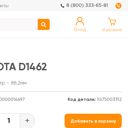
8 (800) 333-65-81
акты
Вход
Корзина
OTA D1462
тр - 88.2мм
0000014697
Код детали:
1G75003312
+
Добавить в корзину