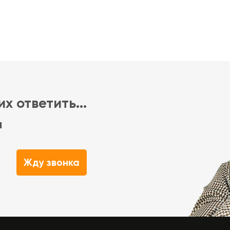
х ответить...
м
Жду звонка