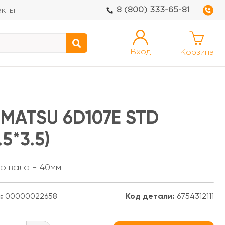
8 (800) 333-65-81
акты
Вход
Корзина
OMATSU 6D107E STD
.5*3.5)
р вала - 40мм
:
00000022658
Код детали:
6754312111