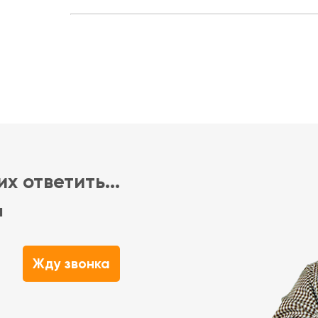
х ответить...
м
Жду звонка