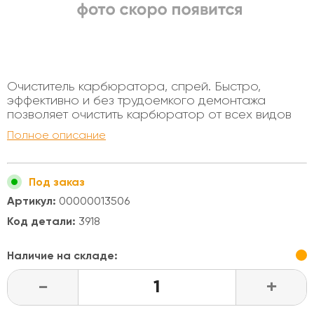
Очиститель карбюратора, спрей. Быстро,
эффективно и без трудоемкого демонтажа
позволяет очистить карбюратор от всех видов
углеводородных отложений (нагар, смолы,
Полное описание
масляную пленку и т. п.), накапливающихся в
процессе эксплуатации автомобиля. Очищает
топливные камеры, игольчатый клапан, жиклеры,
Под заказ
восстанавливает подвижность оси воздушной
заслонки. Стабилизирует работу двигателя.
Артикул:
00000013506
Применяется также для очистки дроссельной
Код детали:
3918
заслонки инжекторных двигателей и клапана
вентиляции картерных газов.
Наличие на складе:
-
+