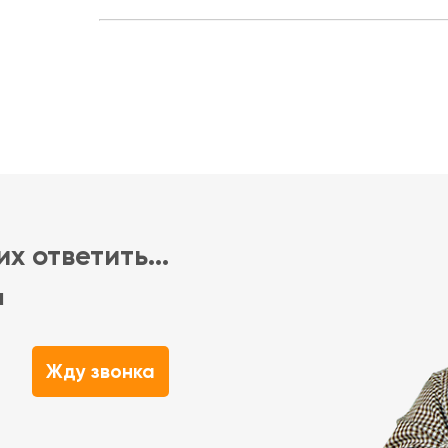
х ответить...
м
Жду звонка