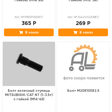
гайкой) (M14*85)
гайкой) (M12*38)
Кат. №:91B3311300KIT
Кат. №:34A2411220BEZ
365 Р
269 Р
В заказ
В заказ
Болт колесный ступицы
Болт М20Х100Х2.5
MITSUBISHI/CAT NT (1-3.5т)
с гайкой (M14*45)