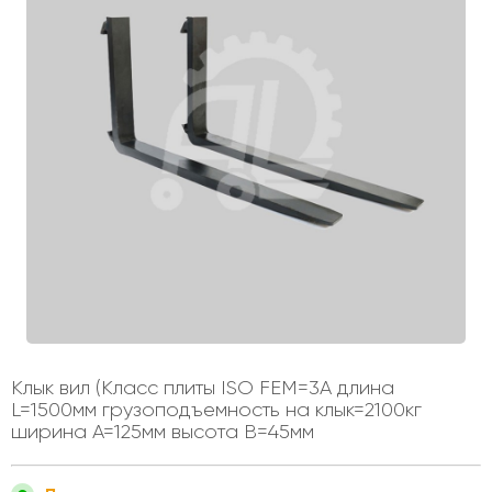
Клык вил (Класс плиты ISO FEM=3A длина
L=1500мм грузоподъемность на клык=2100кг
ширина A=125мм высота B=45мм