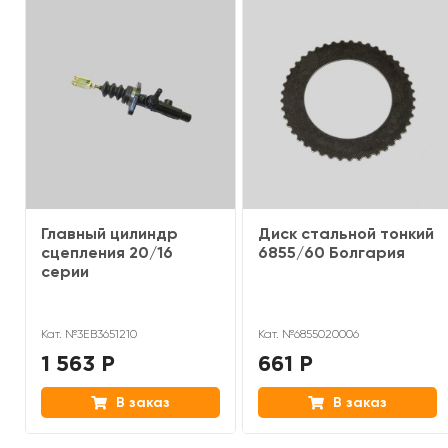
Главный цилиндр
Диск стальной тонкий
сцепления 20/16
6855/60 Болгария
серии
Кат. №3EB3651210
Кат. №6855020006
1 563 Р
661 Р
В заказ
В заказ