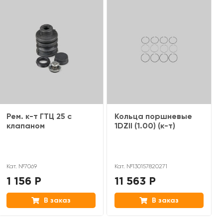
Рем. к-т ГТЦ 25 с
Кольца поршневые
клапаном
1DZII (1.00) (к-т)
Кат. №7069
Кат. №130157820271
1 156 Р
11 563 Р
В заказ
В заказ