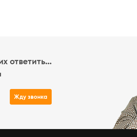
х ответить...
м
Жду звонка