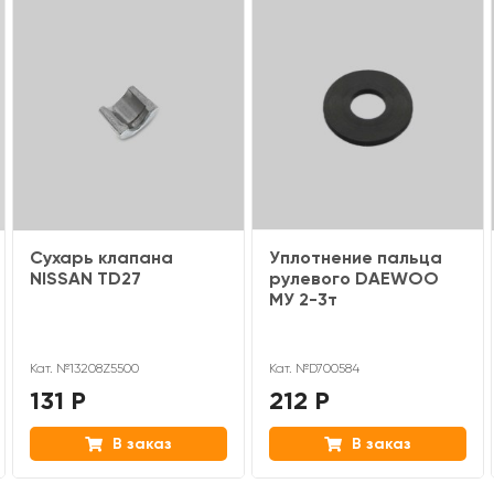
Сухарь клапана
Уплотнение пальца
NISSAN TD27
рулевого DAEWOO
МУ 2-3т
Кат. №13208Z5500
Кат. №D700584
131 Р
212 Р
В заказ
В заказ