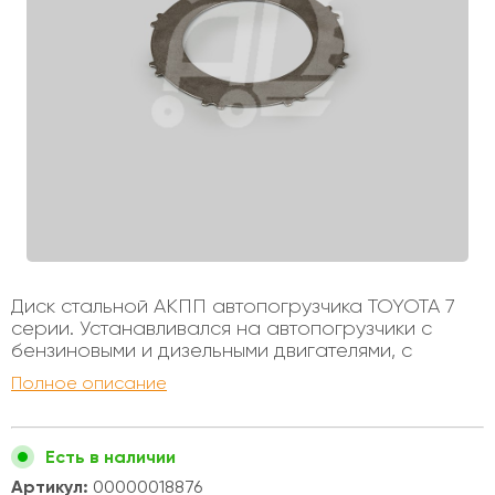
Диск стальной АКПП автопогрузчика TOYOTA 7
серии. Устанавливался на автопогрузчики с
бензиновыми и дизельными двигателями, с
октября 2002 по сентябрь 2006 года,
Полное описание
грузоподъемностью от 1 до 3х тонн. Внутренний
диаметр - 88мм Внешний диаметр - 140мм
Толщина - 2,0мм Комплект состоит из 8 (от 1 до 1,8
Есть в наличии
тонны) или 10 (от 2 до 3,5 тонны) Колличество
зубьев - 8
Артикул:
00000018876