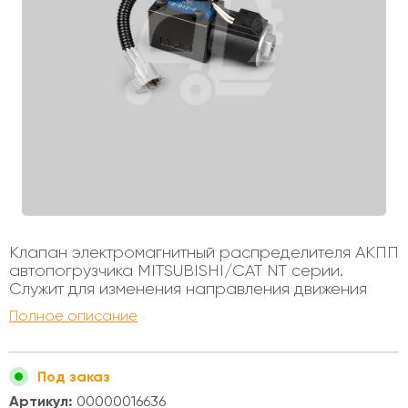
Клапан электромагнитный распределителя АКПП
автопогрузчика MITSUBISHI/CAT NT серии.
Служит для изменения направления движения
автопогрузчика. ВНИМАНИЕ - применялись
Полное описание
разные коннекторы подключения.
Устанавливался на автопогрузчики с
бензиновыми и дизельными двигателями,
Под заказ
грузоподъемностью от 1 до 3х тонн.
Артикул:
00000016636