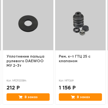
Уплотнение пальца
Рем. к-т ГТЦ 25 с
рулевого DAEWOO
клапаном
МУ 2-3т
Кат. №D700584
Кат. №7069
212 Р
1 156 Р
В заказ
В заказ