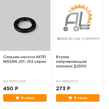
Сальник насоса АКПП
Втулка
NISSAN J01/J02 серии
направляющая
клапана Д2500
Кат. №31344L1210
Кат. №В33261723
450 Р
273 Р
В заказ
В заказ