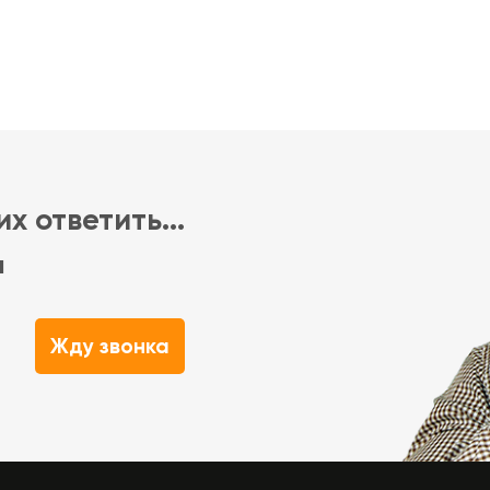
х ответить...
м
Жду звонка