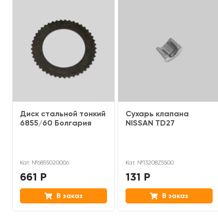
Диск стальной тонкий
Сухарь клапана
6855/60 Болгария
NISSAN TD27
Кат. №6855020006
Кат. №13208Z5500
661 Р
131 Р
В заказ
В заказ