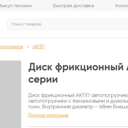
Выкуп техники
Быстрая доставка
Конт
огрузчиков
АКПП
Диск фрикционный А
серии
Диск фрикционный АКПП автопогрузчика
автопогрузчики с бензиновыми и дизель
тонн. Внутренний диаметр - 68мм Внешн
Колличество зубьев - 41
Полное описание