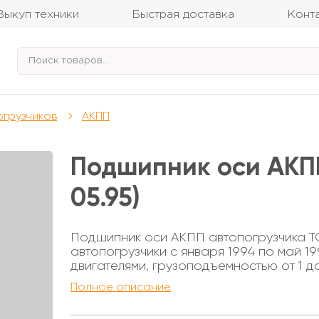
Выкуп техники
Быстрая доставка
Конт
огрузчиков
АКПП
Подшипник оси АКПП
05.95)
Подшипник оси АКПП автопогрузчика TO
автопогрузчики с января 1994 по май 1
двигателями, грузоподъемностью от 1 
внутренний - 30мм Диаметр внешний - 7
Полное описание