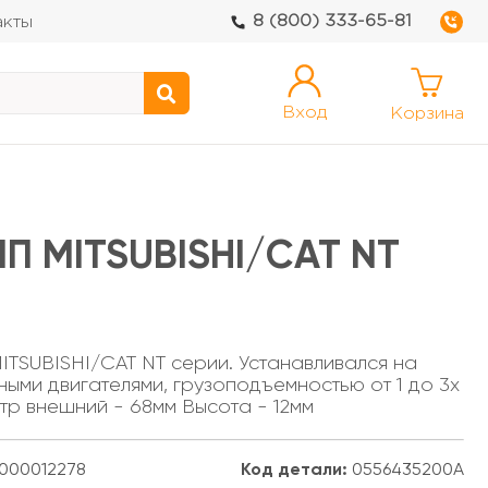
8 (800) 333-65-81
акты
Вход
Корзина
П MITSUBISHI/CAT NT
ITSUBISHI/CAT NT серии. Устанавливался на
ными двигателями, грузоподъемностью от 1 до 3х
тр внешний - 68мм Высота - 12мм
000012278
Код детали:
0556435200A