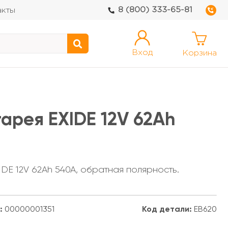
8 (800) 333-65-81
акты
Вход
Корзина
арея EXIDE 12V 62Ah
DE 12V 62Ah 540A, обратная полярность.
:
00000001351
Код детали:
EB620