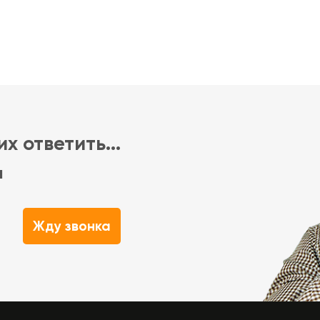
х ответить...
м
Жду звонка