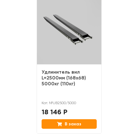
Удлинитель вил
L=2500мм (168х68)
5000кг (110кг)
Кат. №UB2500/5000
18 146 Р
В заказ