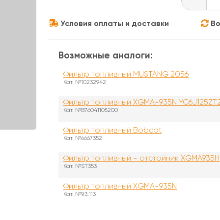
Условия оплаты и доставки
Во
Возможные аналоги:
Фильтр топливный MUSTANG 2056
Кат. №10232942
Фильтр топливный XGMA-935N YC6J125ZT
Кат. №B76041105200
Фильтр топливный Bobcat
Кат. №6667352
Фильтр топливный - отстойник XGMA935H
Кат. №ST353
Фильтр топливный XGMA-935N
Кат. №9.3.113