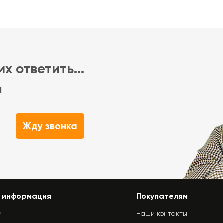
х ответить...
м
Жду звонка
 информация
Покупателям
и
Наши контакты