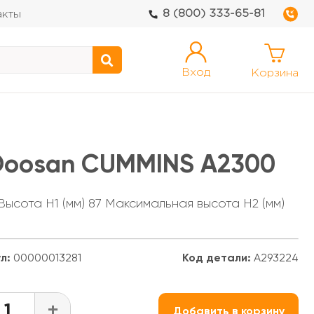
8 (800) 333-65-81
акты
Вход
Корзина
Doosan CUMMINS A2300
 Высота H1 (мм) 87 Максимальная высота H2 (мм)
л:
00000013281
Код детали:
A293224
+
Добавить в корзину