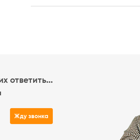
х ответить...
м
Жду звонка