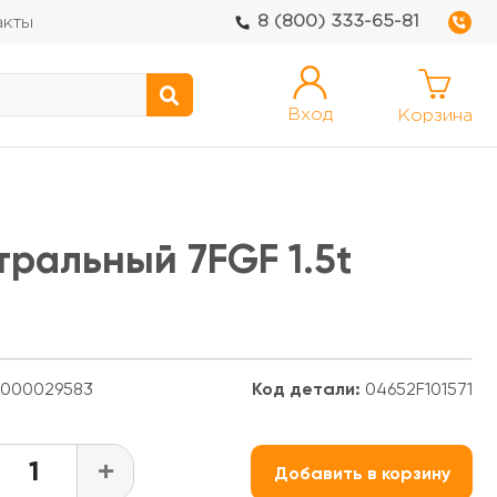
8 (800) 333-65-81
акты
Вход
Корзина
тральный 7FGF 1.5t
000029583
Код детали:
04652F101571
+
Добавить в корзину