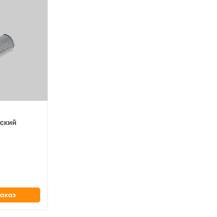
ский
аказ