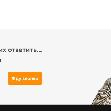
х ответить...
м
Жду звонка