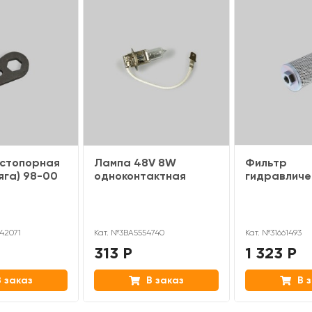
 стопорная
Лампа 48V 8W
Фильтр
яга) 98-00
одноконтактная
гидравличе
42071
Кат. №3BA5554740
Кат. №31661493
313 Р
1 323 Р
 заказ
В заказ
В з