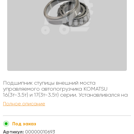
Подшипник ступицы внешний моста
управляемого автопогрузчика KOMATSU
16(3т-3.5т) и 17(3т-3.5т) серии. Устанавливался на
автопогрузчики с бензиновыми и дизельными
Полное описание
двигателями, грузоподъемностью от 3 до 3,5
тонн. Внутренний диаметр - 35мм Внешний
диаметр - 72мм Высота - 18,5мм
Под заказ
Артикул:
00000010693