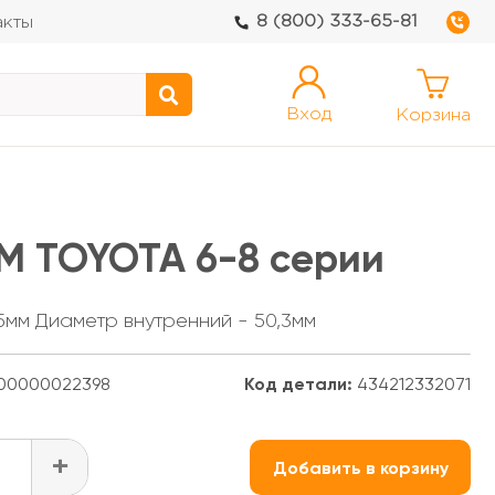
8 (800) 333-65-81
акты
Вход
Корзина
М TOYOTA 6-8 серии
5мм Диаметр внутренний - 50,3мм
00000022398
Код детали:
434212332071
+
Добавить в корзину