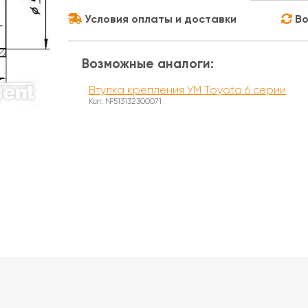
Условия оплаты и доставки
Во
Возможные аналоги:
Втулка крепления УМ Toyota 6 серии
Кат. №513132300071