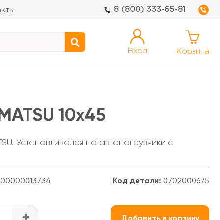
8 (800) 333-65-81
акты
Вход
Корзина
MATSU 10x45
U. Устанавливался на автопогрузчики с
00000013734
Код детали:
0702000675
+
Добавить в корзину