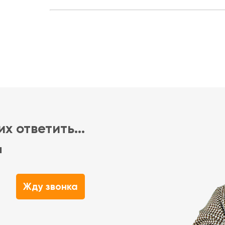
х ответить...
м
Жду звонка