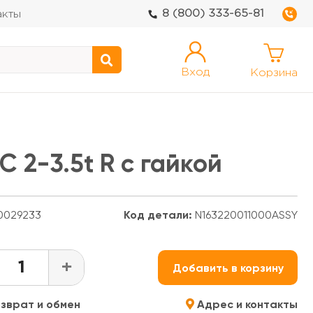
8 (800) 333-65-81
акты
Вход
Корзина
 2-3.5t R с гайкой
029233
Код детали:
N163220011000ASSY
+
Добавить в корзину
зврат и обмен
Адрес и контакты