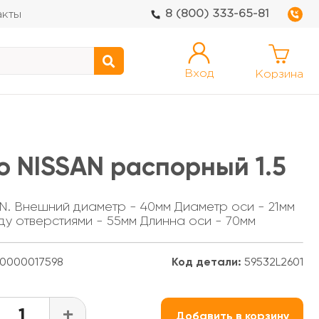
8 (800) 333-65-81
акты
Вход
Корзина
ю NISSAN распорный 1.5
N. Внешний диаметр - 40мм Диаметр оси - 21мм
у отверстиями - 55мм Длинна оси - 70мм
0000017598
Код детали:
59532L2601
+
Добавить в корзину