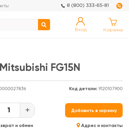
8 (800) 333-65-81
акты
Вход
Корзина
itsubishi FG15N
0000027836
Код детали:
9120107900
+
Добавить в корзину
зврат и обмен
Адрес и контакты