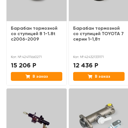
Барабан тормозной
Барабан тормозной
со ступицей 8 1-1.8t
со ступицей TOYOTA 7
c2006-2009
серии 1-1,8т
Кат. №:424111660271
Кат. №:424321331171
15 206 Р
12 436 Р
В заказ
В заказ