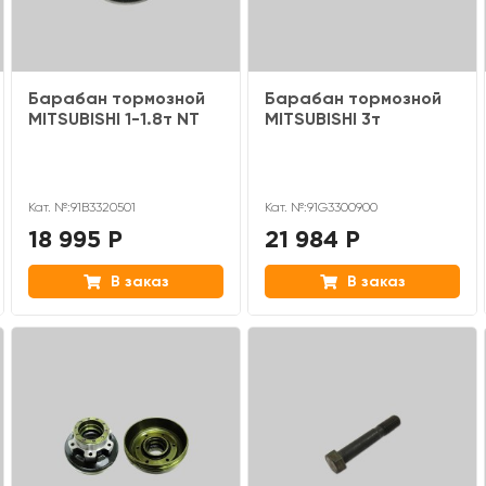
Барабан тормозной
Барабан тормозной
MITSUBISHI 1-1.8т NT
MITSUBISHI 3т
Кат. №:91B3320501
Кат. №:91G3300900
18 995 Р
21 984 Р
В заказ
В заказ