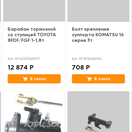
Барабан тормозной
Болт крепления
со ступицей TOYOTA
суппорта KOMATSU 16
8FDF/FGF 1-1.8т
серия 3т
Кат. №:424151665071
Кат. №:3EB4166140
12 874 Р
708 Р
В заказ
В заказ