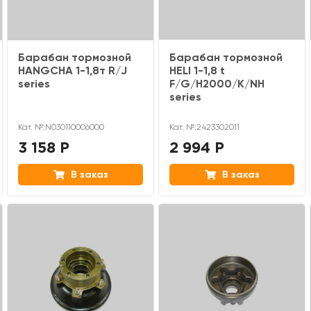
Барабан тормозной
Барабан тормозной
HANGCHA 1-1,8т R/J
HELI 1-1,8 t
series
F/G/H2000/K/NH
series
Кат. №:N030110006000
Кат. №:2423302011
3 158 Р
2 994 Р
В заказ
В заказ