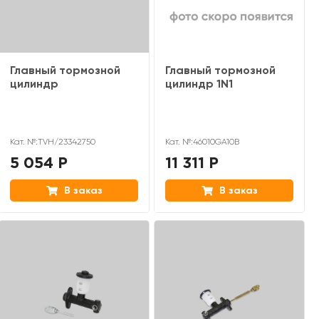
Главный тормозной
Главный тормозной
цилиндр
цилиндр 1N1
Кат. №:TVH/23342750
Кат. №:46010GA10B
5 054 Р
11 311 Р
В заказ
В заказ