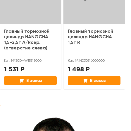
Главный тормозной
Главный тормозной
цилиндр HANGCHA
цилиндр HANGCHA
1,5-2,5т A/Rсер.
1,5т R
(отверстие слева)
Кат. №:30DHW15515000
Кат. №:N030516000000
1 531 Р
1 498 Р
В заказ
В заказ
>