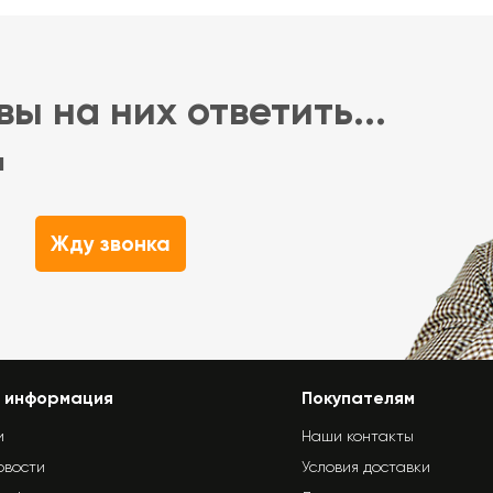
ы на них ответить...
м
Жду звонка
 информация
Покупателям
и
Наши контакты
овости
Условия доставки