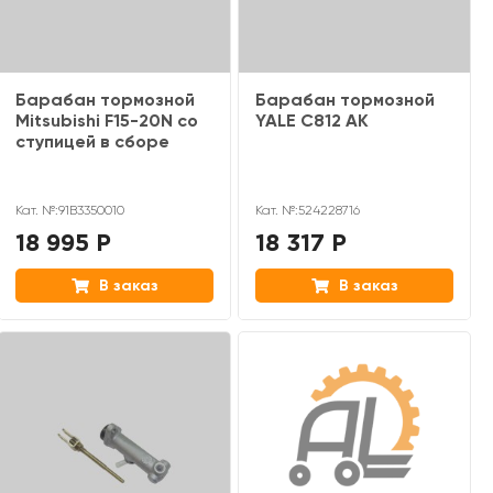
Барабан тормозной
Барабан тормозной
Mitsubishi F15-20N со
YALE C812 AK
ступицей в сборе
Кат. №:91B3350010
Кат. №:524228716
18 995 Р
18 317 Р
В заказ
В заказ