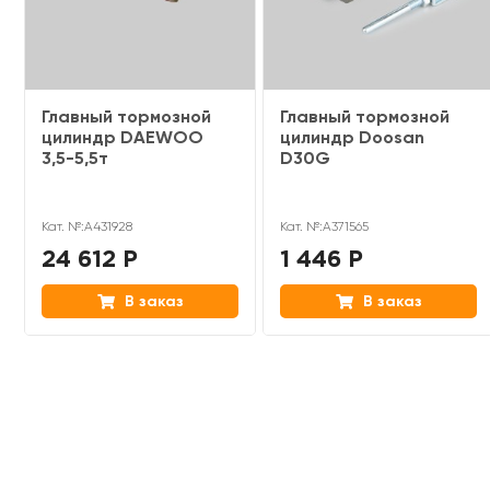
Главный тормозной
Главный тормозной
цилиндр DAEWOO
цилиндр Doosan
3,5-5,5т
D30G
Кат. №:A431928
Кат. №:A371565
24 612 Р
1 446 Р
В заказ
В заказ