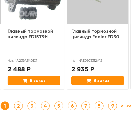
Главный тормозной
Главный тормозной
цилиндр FD15T9H
цилиндр Feeler FD30
Кат. №:239A540101
Кат. №:1O303312A12
2 488 Р
2 935 Р
В заказ
В заказ
1
2
3
4
5
6
7
8
9
>
>