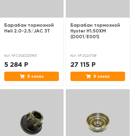
Барабан тормозной
Барабан тормозной
Heli 2.0-2.5/JAC 3T
Hyster H1.50XM
(D001/E001)
Кат. №:C0Q0320901
Кат. №:2026708
5 284 Р
27 115 Р
В заказ
В заказ