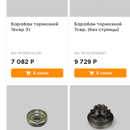
Барабан тормозной
Барабан тормозной
16сер 3т
7сер. (без ступицы)
Кат. №:3EB2142230
Кат. №:424311360071
7 082 Р
9 729 Р
В заказ
В заказ