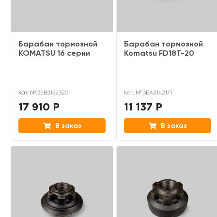
Барабан тормозной
Барабан тормозной
KOMATSU 16 серии
Komatsu FD18T-20
Кат. №:3EB2152320
Кат. №:3EA2142171
17 910 Р
11 137 Р
В заказ
В заказ