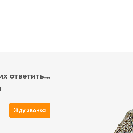
х ответить...
м
Жду звонка