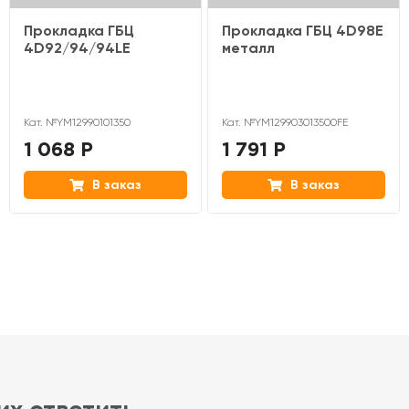
Прокладка ГБЦ
Прокладка ГБЦ 4D98E
4D92/94/94LE
металл
Кат. №YM12990101350
Кат. №YM129903013500FE
1 068 Р
1 791 Р
В заказ
В заказ