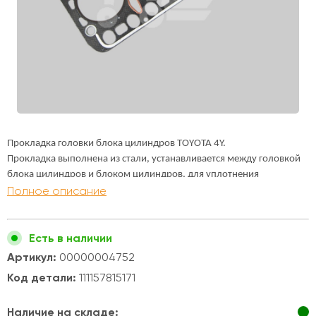
Прокладка головки блока цилиндров TOYOTA 4Y.
Прокладка выполнена из стали, устанавливается между головкой
блока цилиндров и блоком цилиндров, для уплотнения
Полное описание
неровностей головки и блока.
Двигатели TOYOTA 4Y устанавливались на автопогрузчики TOYOYA,
6 серии, 7 серии и 8 серии, грузоподъемностью от 1 тонны до 3,5
тонн.
Есть в наличии
Артикул:
00000004752
Код детали:
111157815171
Наличие на складе: