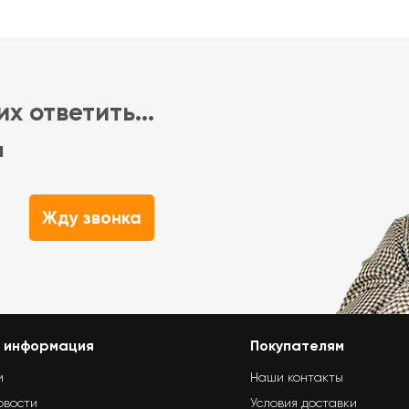
х ответить...
м
Жду звонка
 информация
Покупателям
и
Наши контакты
овости
Условия доставки