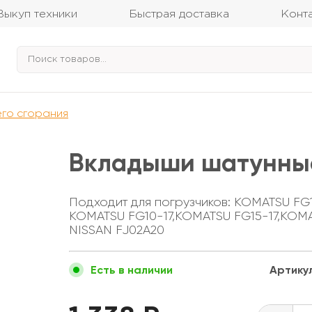
Выкуп техники
Быстрая доставка
Конт
его сгорания
Вкладыши шатунные
Подходит для погрузчиков: KOMATSU F
KOMATSU FG10-17,KOMATSU FG15-17,KOM
NISSAN FJ02A20
Артику
Есть в наличии