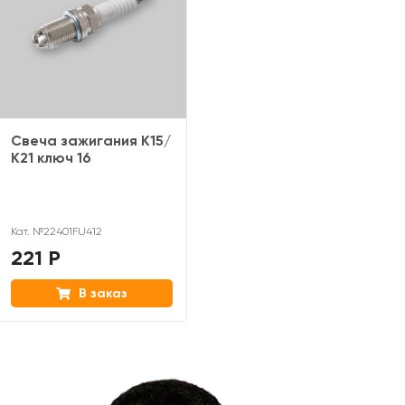
Свеча зажигания K15/
K21 ключ 16
Кат. №22401FU412
221 Р
В заказ