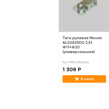
Тяга рулевая Nissan
AL02A25DU 2,5t
Ф17+Ф20
(универсальная)
Кат. №91E4310600AL
1 309 Р
В заказ