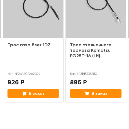
Трос газа 8ser 1DZ
Трос стояночного
тормоза Komatsu
FG25T-16 (LH)
Кат. №266202662071
Кат. №3EB3051110
926 Р
896 Р
В заказ
В заказ