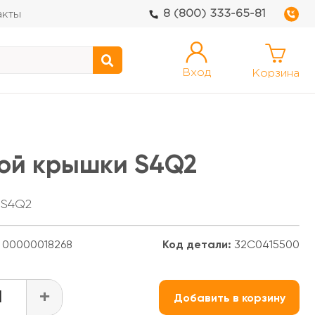
8 (800) 333-65-81
акты
Вход
Корзина
ой крышки S4Q2
 S4Q2
00000018268
Код детали:
32C0415500
+
Добавить в корзину