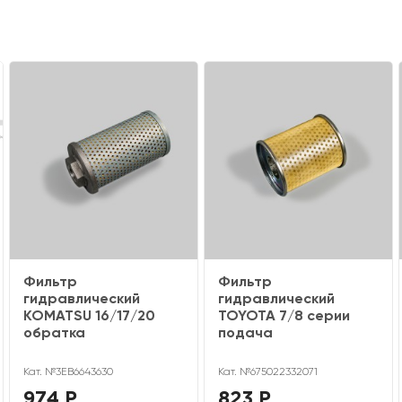
Фильтр
Фильтр
гидравлический
гидравлический
KOMATSU 16/17/20
TOYOTA 7/8 серии
обратка
подача
Кат. №3EB6643630
Кат. №675022332071
974 Р
823 Р