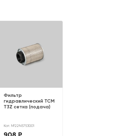
Фильтр
гидравлический TCM
T3Z сетка (подача)
Кат. №22N5753001
908 Р