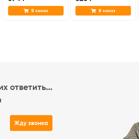
В заказ
В заказ
х ответить...
м
Жду звонка