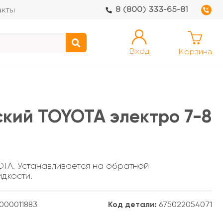
8 (800) 333-65-81
акты
Вход
Корзина
кий TOYOTA электро 7-8
OTA. Устанавливается на обратной
дкости.
000011883
Код детали:
675022054071