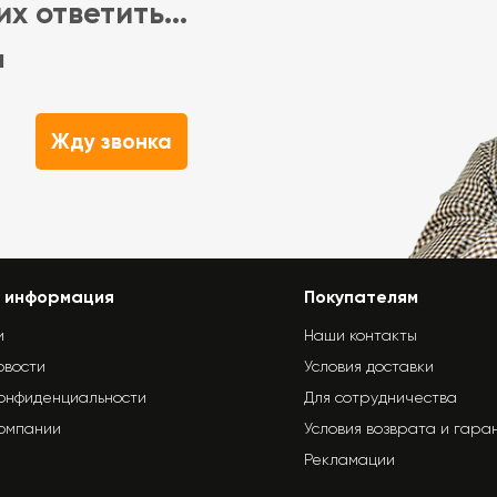
х ответить...
м
Жду звонка
 информация
Покупателям
и
Наши контакты
овости
Условия доставки
конфиденциальности
Для сотрудничества
компании
Условия возврата и гара
Рекламации