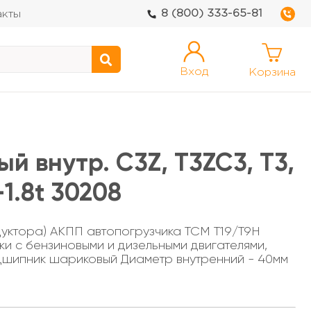
8 (800) 333-65-81
акты
Вход
Корзина
й внутр. C3Z, T3ZC3, T3,
-1.8t 30208
уктора) АКПП автопогрузчика TCM T19/T9H
ки с бензиновыми и дизельными двигателями,
одшипник шариковый Диаметр внутренний - 40мм
мм