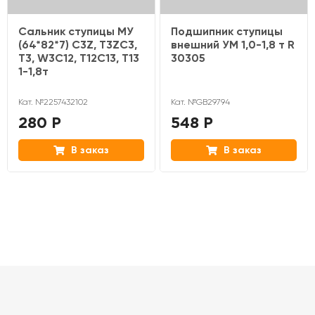
Сальник ступицы МУ
Подшипник ступицы
(64*82*7) C3Z, T3ZC3,
внешний УМ 1,0-1,8 т R
T3, W3C12, T12C13, T13
30305
1-1,8т
Кат. №2257432102
Кат. №GB29794
280 Р
548 Р
В заказ
В заказ