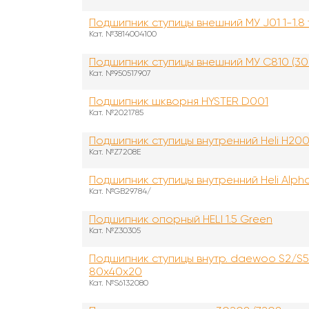
Подшипник ступицы внешний МУ J01 1-1.8 
Кат. №3814004100
Подшипник ступицы внешний МУ С810 (30
Кат. №950517907
Подшипник шкворня HYSTER D001
Кат. №2021785
Подшипник ступицы внутренний Heli H2000
Кат. №Z7208E
Подшипник ступицы внутренний Heli Alpha
Кат. №GB29784/
Подшипник опорный HELI 1.5 Green
Кат. №Z30305
Подшипник ступицы внутр. daewoo S2/S5 1
80х40х20
Кат. №S6132080