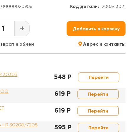
00000020906
Код детали:
1200343021
+
Добавить в корзину
зврат и обмен
Адрес и контакты
 R 30305
548 Р
Перейти
EWOO
619 Р
Перейти
CT
619 Р
Перейти
8 т R 30208/7208
595 Р
Перейти