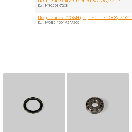
Подшипник хвостовика 30208/7208
Кат. №30208/7208
Подшипник 7208Н (упр. мост ЕП006) 302
Кат. №БДС 4884-72A7208