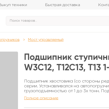
Выкуп техники
Быстрая доставка
Конт
огрузчиков
Мост управляемый
Подшипник ступичны
W3C12, T12C13, T13 1
Подшипник хвостовика (со стороны ред
серии. Устанавливался на автопогрузчи
грузоподъемностью от 1 до 3х тонн. П
Диаметр внешний - 80мм Высота - 19,75
Полное описание