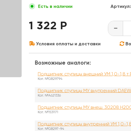
Артикул:
Есть в наличии
1 322 Р
-
Условия оплаты и доставки
Во
Возможные аналоги:
Подшипник ступицы внешний УМ 1,0-1,8 т
Кат. №GB29794
Подшипник ступицы МУ внутренний DA
Кат. №A621336
Подшипник ступицы МУ внеш. 30208 H20
Кат. №1531171
Подшипник ступицы внутренний УМ 1,0-1,
Кат. №GB297-94