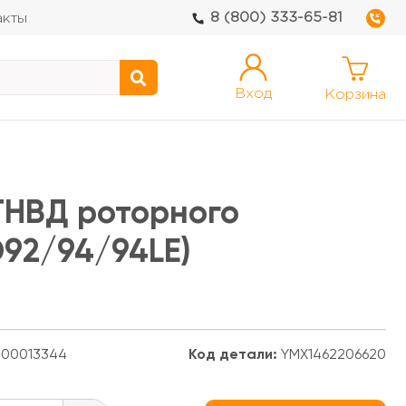
8 (800) 333-65-81
акты
Вход
Корзина
ТНВД роторного
92/94/94LE)
00013344
Код детали:
YMX1462206620