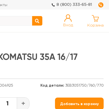
8 (800) 333-65-81
акты
Вход
Корзина
KOMATSU 35A 16/17
004925
Код детали:
3EB3051750/760/770
+
Добавить в корзину