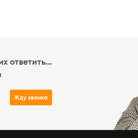
х ответить...
м
Жду звонка