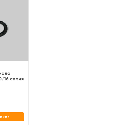
иала
0/16 серия
0
аказ