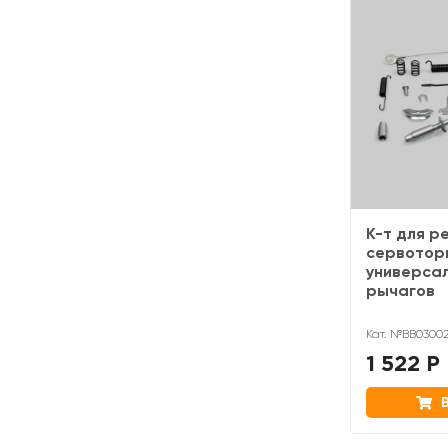
К-т для р
сервоторм
универсал
рычагов
Кат. №BB0300
1 522 Р
В