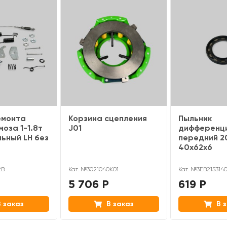
емонта
Корзина сцепления
Пыльник
оза 1-1.8т
J01
дифференц
ьный LH без
передний 2
40х62х6
2B
Кат. №3021040K01
Кат. №3EB215314
5 706 Р
619 Р
 заказ
В заказ
В з