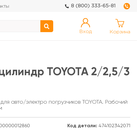
8 (800) 333-65-81
акты
Вход
Корзина
цилиндр TOYOTA 2/2,5/3
 для авто/электро погрузчиков TOYOTA. Рабочий
м
00000012860
Код детали:
474102342071