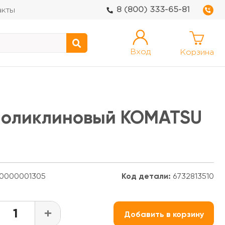
8 (800) 333-65-81
акты
Вход
Корзина
ь поликлиновый KOMATSU
0000001305
Код детали:
6732813510
+
Добавить в корзину