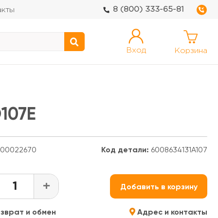
8 (800) 333-65-81
акты
Вход
Корзина
107E
00022670
Код детали:
6008634131A107
+
Добавить в корзину
зврат и обмен
Адрес и контакты